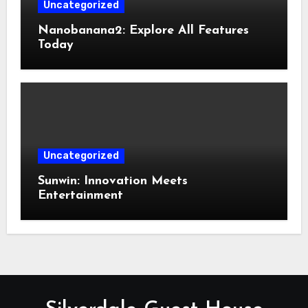
Uncategorized
Nanobanana2: Explore All Features
Today
Uncategorized
Sunwin: Innovation Meets
Entertainment