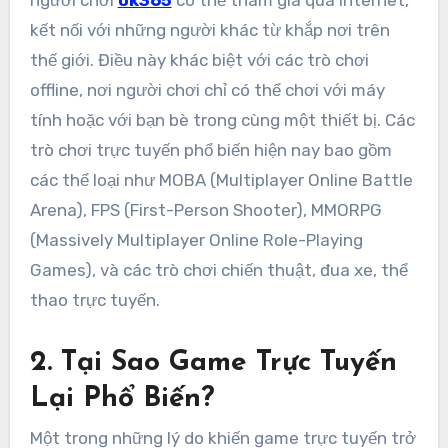
kết nối với những người khác từ khắp nơi trên
thế giới. Điều này khác biệt với các trò chơi
offline, nơi người chơi chỉ có thể chơi với máy
tính hoặc với bạn bè trong cùng một thiết bị. Các
trò chơi trực tuyến phổ biến hiện nay bao gồm
các thể loại như MOBA (Multiplayer Online Battle
Arena), FPS (First-Person Shooter), MMORPG
(Massively Multiplayer Online Role-Playing
Games), và các trò chơi chiến thuật, đua xe, thể
thao trực tuyến.
2.
Tại Sao Game Trực Tuyến
Lại Phổ Biến?
Một trong những lý do khiến game trực tuyến trở