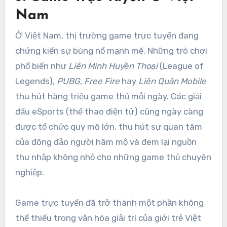
Nam
Ở Việt Nam, thị trường game trực tuyến đang
chứng kiến sự bùng nổ mạnh mẽ. Những trò chơi
phổ biến như
Liên Minh Huyền Thoại
(League of
Legends),
PUBG
,
Free Fire
hay
Liên Quân Mobile
thu hút hàng triệu game thủ mỗi ngày. Các giải
đấu eSports (thể thao điện tử) cũng ngày càng
được tổ chức quy mô lớn, thu hút sự quan tâm
của đông đảo người hâm mộ và đem lại nguồn
thu nhập không nhỏ cho những game thủ chuyên
nghiệp.
Game trực tuyến đã trở thành một phần không
thể thiếu trong văn hóa giải trí của giới trẻ Việt