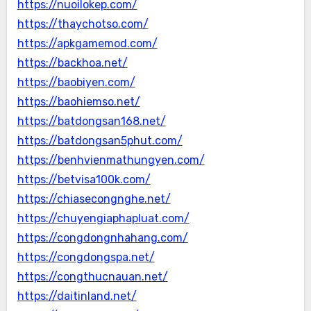
https://nuoilokep.com/
https://thaychotso.com/
https://apkgamemod.com/
https://backhoa.net/
https://baobiyen.com/
https://baohiemso.net/
https://batdongsan168.net/
https://batdongsan5phut.com/
https://benhvienmathungyen.com/
https://betvisa100k.com/
https://chiasecongnghe.net/
https://chuyengiaphapluat.com/
https://congdongnhahang.com/
https://congdongspa.net/
https://congthucnauan.net/
https://daitinland.net/