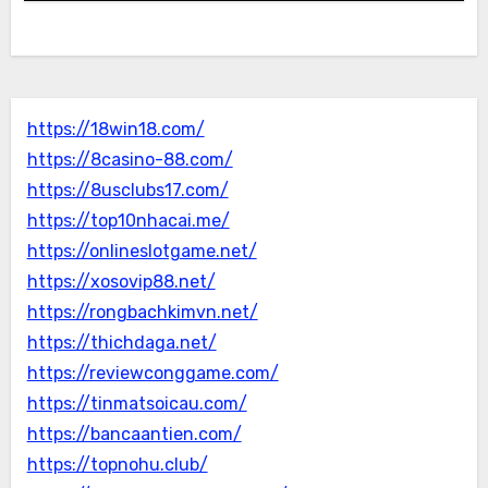
https://18win18.com/
https://8casino-88.com/
https://8usclubs17.com/
https://top10nhacai.me/
https://onlineslotgame.net/
https://xosovip88.net/
https://rongbachkimvn.net/
https://thichdaga.net/
https://reviewconggame.com/
https://tinmatsoicau.com/
https://bancaantien.com/
https://topnohu.club/