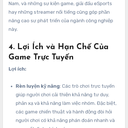
Nam, và những sự kiện game, giải đấu eSports
hay những streamer nổi tiếng cũng góp phần
nâng cao sự phát triển của ngành công nghiệp
này.
4.
Lợi Ích và Hạn Chế Của
Game Trực Tuyến
Lợi ích:
Rèn luyện kỹ năng
: Các trò chơi trực tuyến
giúp người chơi cải thiện khả năng tư duy,
phản xạ và khả năng làm việc nhóm. Đặc biệt,
các game chiến thuật và hành động đòi hỏi
người chơi có khả năng phán đoán nhanh và